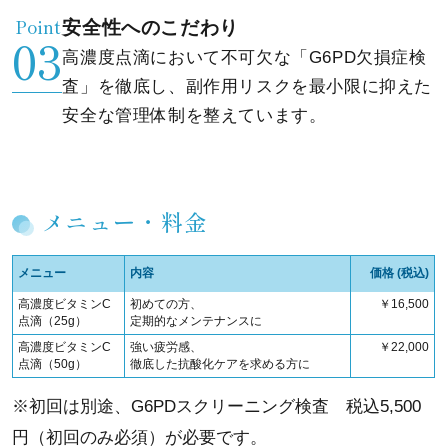
Point
安全性へのこだわり
高濃度点滴において不可欠な「G6PD欠損症検
査」を徹底し、副作用リスクを最小限に抑えた
安全な管理体制を整えています。
メニュー・料金
メニュー
内容
価格 (税込)
高濃度ビタミンC
初めての方、
￥16,500
点滴（25g）
定期的なメンテナンスに
高濃度ビタミンC
強い疲労感、
￥22,000
点滴（50g）
徹底した抗酸化ケアを求める方に
※初回は別途、G6PDスクリーニング検査 税込5,500
円（初回のみ必須）が必要です。