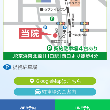
P
:提携駐車場
ＧoogleMapはこちら
駐車場のご案内
WEB予約
LINE予約
©おおはま糖尿病・腎クリニック