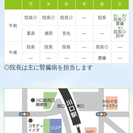
月
火
水
木
金
土
第1・第5
院長◎
院長◎
院長◎
―
院長
院長◎
齋藤
午前
第3
院長◎
栗原
廣田
音丸
―
―
田中
院長
院長
院長
―
院長◎
―
午後
―
―
―
―
齋藤
―
◎院長は主に腎臓病を担当します