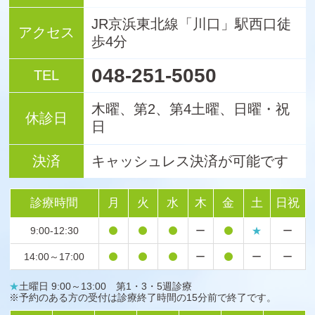
JR京浜東北線「川口」駅西口徒
アクセス
歩4分
048-251-5050
TEL
木曜、第2、第4土曜、日曜・祝
休診日
日
決済
キャッシュレス決済が可能です
診療時間
月
火
水
木
金
土
日祝
9:00-12:30
ー
★
ー
14:00～17:00
ー
ー
ー
★
土曜日 9:00～13:00 第1・3・5週診療
※予約のある方の受付は診療終了時間の15分前で終了です。