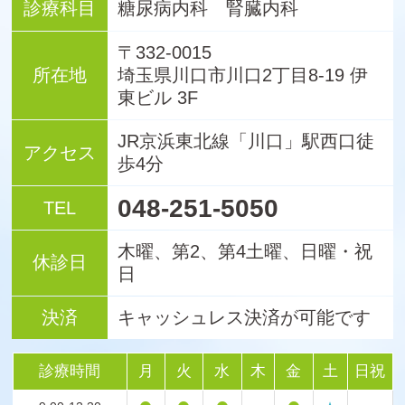
診療科目
糖尿病内科 腎臓内科
〒332-0015
所在地
埼玉県川口市川口2丁目8-19 伊
東ビル 3F
JR京浜東北線「川口」駅西口徒
アクセス
歩4分
048-251-5050
TEL
木曜、第2、第4土曜、日曜・祝
休診日
日
決済
キャッシュレス決済が可能です
診療時間
月
火
水
木
金
土
日祝