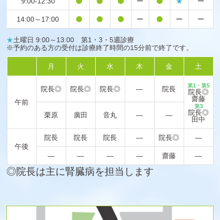
9:00-12:30
ー
★
ー
14:00～17:00
ー
ー
ー
★
土曜日 9:00～13:00 第1・3・5週診療
※予約のある方の受付は診療終了時間の15分前で終了です。
月
火
水
木
金
土
第1・第5
院長◎
院長◎
院長◎
―
院長
院長◎
齋藤
午前
第3
院長◎
栗原
廣田
音丸
―
―
田中
院長
院長
院長
―
院長◎
―
午後
―
―
―
―
齋藤
―
◎院長は主に腎臓病を担当します